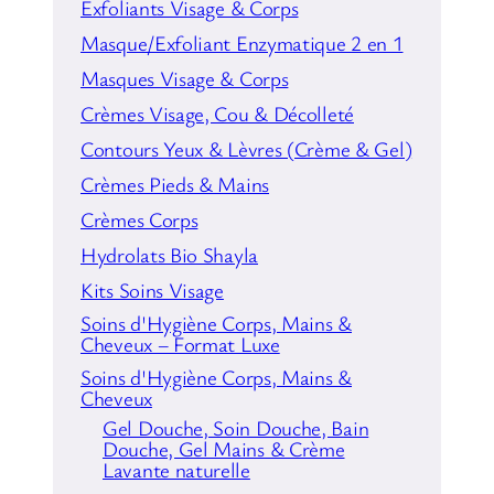
Exfoliants Visage & Corps
LES CONTENANTS SONT 100%
à la peau
La partie huileuse sont des huiles végétales bio
RECYCLABLES
Masque/Exfoliant Enzymatique 2 en 1
et ne proviennent pas de dérivés
Laboratoire Shayla à Bierghes
Masques Visage & Corps
pétrochimiques
Crèmes Visage, Cou & Décolleté
Shayla Cosmétique & soins naturels est une ligne
Contours Yeux & Lèvres (Crème & Gel)
de soins Belge éco-responsable. Elle vous garanti
Crèmes Pieds & Mains
une protection hydratante ainsi qu’une peau
saine et tout en respectant l’environnement .
Crèmes Corps
Tous les produits sont garantis sans matières
Hydrolats Bio Shayla
pétrochimiques et synthétiques, parabènes,
Kits Soins Visage
phtalates, silicones, colorants. Aucun produit
Soins d'Hygiène Corps, Mains &
ne contient des parfums de synthèse.
Cheveux – Format Luxe
LES SOINS SHAYLA COSMETIQUES
Soins d'Hygiène Corps, Mains &
APPORTENT UNE TEXTURE DOUCE –
Cheveux
FRAICHE – FINE & NON GRASSE A VOTRE
Gel Douche, Soin Douche, Bain
PEAU
Douche, Gel Mains & Crème
Lavante naturelle
LES PRODUITS SONT FABRIQUES EN