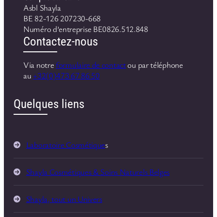
Asbl Shayla
BE 82-126 207230-668
Numéro d’entreprise BE0826.512.848
Contactez-nous
Via notre
formulaire de contact
ou par téléphone
au
+32(0)473 67 86 50
Quelques liens
Laboratoire Cosmétique
s
Shayla Cosmétiques & Soins Naturels Belges
Shayla, tout un Univers