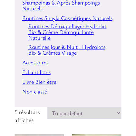
BELGIQUE
Shampoings & Après Shampoings
Naturels
LES PRODUITS SHAYLA COSMETIQUES &
SOINS NATURELS NE SONT PAS TESTES
Routines Shayla Cosmétiques Naturels
SUR LES ANIMAUX – SONT 100% VEGANS
Routines Démaquillage: Hydrolat
Bio & Crème Démaquillante
Naturelle
Routines Jour & Nuit : Hydrolats
Bio & Crèmes Visage
Accessoires
Échantillons
Livre Bien être
Non classé
5 résultats
affichés