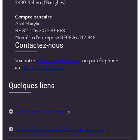
1430 Rebecq (Bierghes)
Compte bancaire
Asbl Shayla
BE 82-126 207230-668
Numéro d’entreprise BE0826.512.848
Contactez-nous
Via notre
formulaire de contact
ou par téléphone
au
+32(0)473 67 86 50
Quelques liens
Laboratoire Cosmétique
s
Shayla Cosmétiques & Soins Naturels Belges