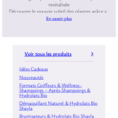
revitalisée
Découvrez le pouvoir subtil des plantes grâce au
brumisateur à l’hydrolat Shayla, une brume 100
En savoir plus
% naturelle qui enveloppe votre peau d’un voile
de fraîcheur et de bien-être.
Voir tous les produits
Idées Cadeaux
Nouveautés
Formats Coiffeurs & Wellness :
Shampoings – Après Shampoings &
Hydrolats Bio
Démaquillant Naturel & Hydrolats Bio
Shayla
Brumisateurs & Hydrolats Bio Shayla