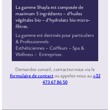
La gamme Shayla est composée de
maximum 5 ingrédients – d’huiles
végétales bio – d’hydrolats bio micro-
filtres.
La gamme est destinée pour particuliers
& Professionnels:
Esthéticiennes – Coiffeurs – Spa &
Wellness – Entreprises
Demandez conseil, contactez-nous via le
formulaire de contact
ou appelez-nous au
+32
473 67 86 50