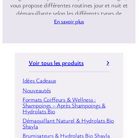
vous propose différentes routines jour et nuit et
démaquillante selon les différents types de
Lecteur
peaux
En savoir plus
vidéo
Voir tous les produits
Idées Cadeaux
00:00
02:13
Nouveautés
Formats Coiffeurs & Wellness :
Shampoings – Après Shampoings &
Hydrolats Bio
Démaquillant Naturel & Hydrolats Bio
Shayla
Brumisateurs & Hydrolats Bio Shayla