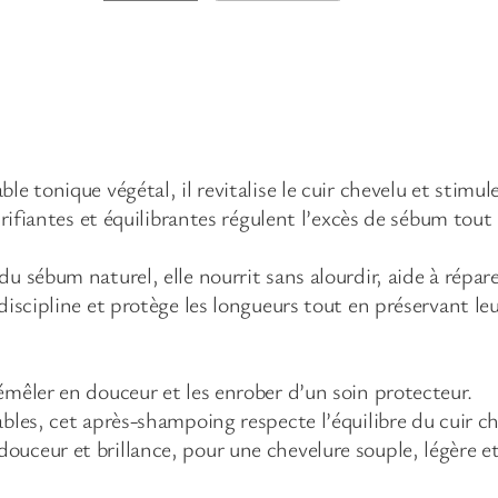
u
a
n
t
i
t
é
e tonique végétal, il revitalise le cuir chevelu et stimule
d
purifiantes et équilibrantes régulent l’excès de sébum to
e
N
 sébum naturel, elle nourrit sans alourdir, aide à réparer
O
discipline et protège les longueurs tout en préservant leu
U
V
E
émêler en douceur et les enrober d’un soin protecteur.
A
bles, cet après-shampoing respecte l’équilibre du cuir c
U
ceur et brillance, pour une chevelure souple, légère et 
!