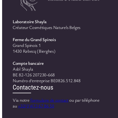
Laboratoire Shayla
Créateur Cosmétiques Naturels Belges
Ferme du Grand Spinois
Grand Spinois 1
1430 Rebecq (Bierghes)
Compte bancaire
Asbl Shayla
BE 82-126 207230-668
Numéro d’entreprise BE0826.512.848
Contactez-nous
Via notre
formulaire de contact
ou par téléphone
au
+32(0)473 67 86 50