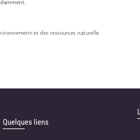
bondamment.
e
C
y
p
environnement et des ressources naturelle
r
è
s
B
i
o
Quelques liens