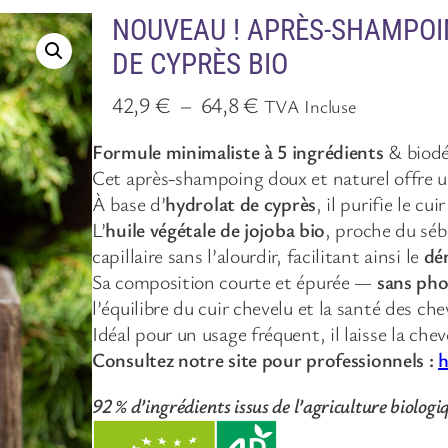
NOUVEAU ! APRÈS-SHAMPOI
DE CYPRÈS BIO
P
42,9
€
–
64,8
€
TVA Incluse
l
Formule minimaliste à 5 ingrédients
& biodé
a
Cet après-shampoing doux et naturel offre u
g
À base d’
hydrolat de cyprès
, il purifie le c
e
L’
huile végétale de jojoba bio
, proche du séb
d
capillaire sans l’alourdir, facilitant ainsi le
dé
e
Sa composition courte et épurée —
sans pho
p
l’équilibre du cuir chevelu et la santé des che
r
Idéal pour un usage fréquent, il laisse la cheve
i
Consultez notre site pour professionnels :
h
x
92 %
d’ingrédients issus de l’agriculture biologi
: