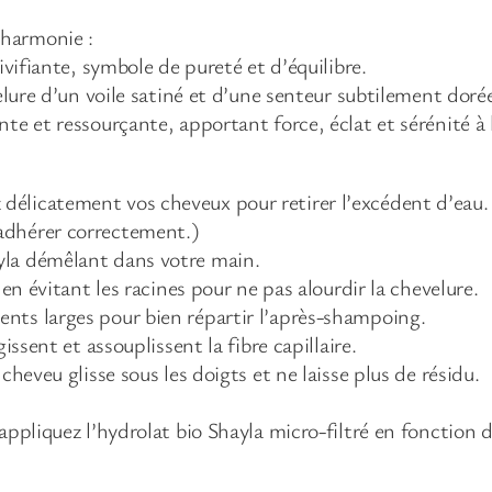
A
p
’harmonie :
r
ivifiante, symbole de pureté et d’équilibre.
è
elure d’un voile satiné et d’une senteur subtilement doré
s
te et ressourçante, apportant force, éclat et sérénité à 
-
S
élicatement vos cheveux pour retirer l’excédent d’eau.
h
adhérer correctement.)
a
yla démêlant dans votre main.
m
 en évitant les racines pour ne pas alourdir la chevelure.
p
nts larges pour bien répartir l’après-shampoing.
o
issent et assouplissent la fibre capillaire.
i
cheveu glisse sous les doigts et ne laisse plus de résidu.
n
g
appliquez l’hydrolat bio Shayla micro-filtré en fonction 
d
é
m