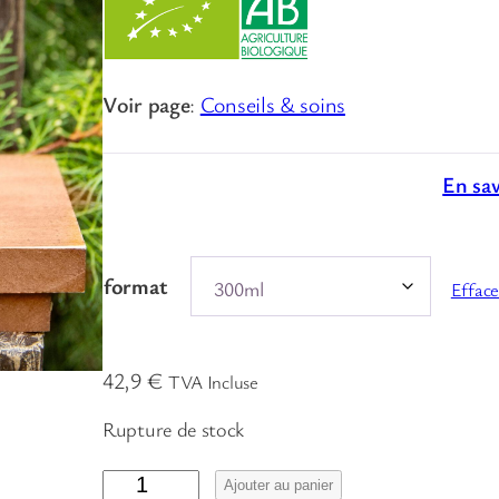
4
2
,
Voir page
:
Conseils & soins
9
€
En sa
à
6
4
format
Efface
,
8
42,9
€
TVA Incluse
€
Rupture de stock
q
Ajouter au panier