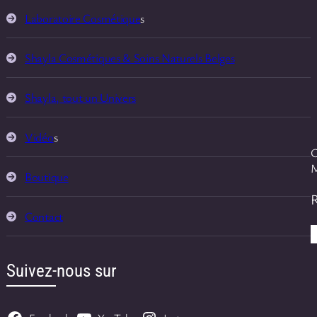
Laboratoire Cosmétique
s
Shayla Cosmétiques & Soins Naturels Belges
Shayla, tout un Univers
Vidéo
s
C
M
Boutique
Contact
Suivez-nous sur