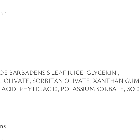
é
ion
l
a
n
t
à
l
'
E BARBADENSIS LEAF JUICE, GLYCERIN ,
H
L OLIVATE, SORBITAN OLIVATE, XANTHAN GUM, 
y
ACID, PHYTIC ACID, POTASSIUM SORBATE, SO
d
r
o
l
a
ans
t
d