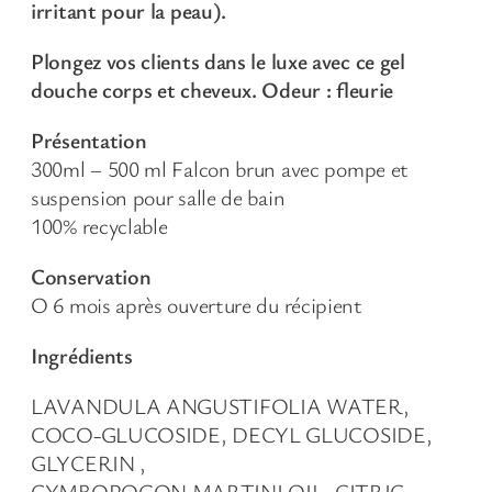
r
irritant pour la peau).
o
Plongez vos clients dans le luxe avec ce gel
l
douche corps et cheveux. Odeur : fleurie
a
t
Présentation
d
300ml – 500 ml Falcon brun avec pompe et
e
suspension pour salle de bain
L
100% recyclable
a
v
Conservation
a
Ο 6 mois après ouverture du récipient
n
d
Ingrédients
e
LAVANDULA ANGUSTIFOLIA WATER,
V
COCO-GLUCOSIDE, DECYL GLUCOSIDE,
r
GLYCERIN ,
a
CYMBOPOGON MARTINI OIL, CITRIC