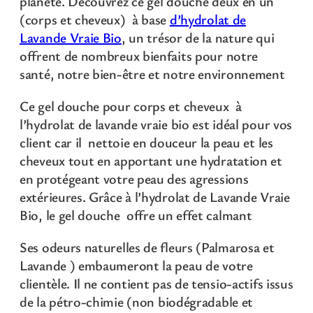
planète. Découvrez ce gel douche deux en un
p
(corps et cheveux) à base
d’hydrolat de
s
Lavande Vraie Bio
, un trésor de la nature qui
e
offrent de nombreux bienfaits pour notre
t
santé, notre bien-être et notre environnement
c
h
Ce gel douche pour corps et cheveux à
e
l’hydrolat de lavande vraie bio est idéal pour vos
v
client car il nettoie en douceur la peau et les
e
cheveux tout en apportant une hydratation et
u
en protégeant votre peau des agressions
x
extérieures. Grâce à l’hydrolat de Lavande Vraie
à
Bio, le gel douche offre un effet calmant
l
'
Ses odeurs naturelles de fleurs (Palmarosa et
H
Lavande ) embaumeront la peau de votre
y
clientèle. Il ne contient pas de tensio-actifs issus
d
de la pétro-chimie
(non biodégradable et