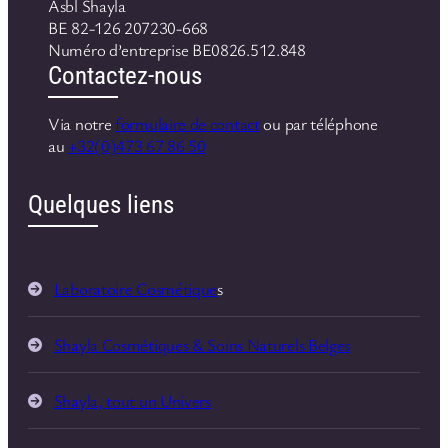
Asbl Shayla
BE 82-126 207230-668
Numéro d’entreprise BE0826.512.848
Contactez-nous
Via notre
formulaire de contact
ou par téléphone
au
+32(0)473 67 86 50
Quelques liens
Laboratoire Cosmétique
s
Shayla Cosmétiques & Soins Naturels Belges
Shayla, tout un Univers