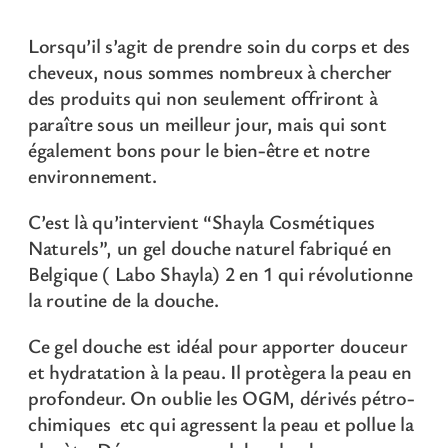
i
t
Lorsqu’il s’agit de prendre soin du corps et des
é
cheveux, nous sommes nombreux à chercher
d
des produits qui non seulement offriront à
e
paraître sous un meilleur jour, mais qui sont
G
également bons pour le bien-être et notre
e
environnement.
l
C’est là qu’intervient “Shayla Cosmétiques
d
Naturels”, un gel douche naturel fabriqué en
o
Belgique ( Labo Shayla) 2 en 1 qui révolutionne
u
la routine de la douche.
c
h
Ce gel douche est idéal pour apporter douceur
e
et hydratation à la peau. Il protègera la peau en
c
profondeur. On oublie les OGM, dérivés pétro-
o
chimiques etc qui agressent la peau et pollue la
r