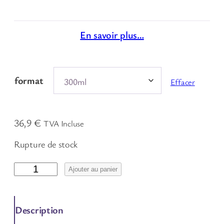
En savoir plus…
format
Effacer
36,9
€
TVA Incluse
Rupture de stock
q
Ajouter au panier
u
a
n
Description
t