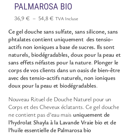
PALMAROSA BIO
P
36,9
€
–
54,8
€
TVA Incluse
l
Ce gel douche sans sulfate, sans silicone, sans
a
phtalates contient uniquement des tensio-
g
e
actifs non ioniques a base de sucres. Ils sont
d
naturels, biodégradables, doux pour la peau et
e
sans effets néfastes pour la nature
.
Plonger le
p
corps de vos clients dans un oasis de bien-être
r
avec des tensio-actifs naturels, non ioniques
i
doux pour la peau et biodégradables
.
x
Nouveau Rituel de Douche Naturel pour un
:
Corps et des Cheveux éclatants. Ce gel douche
3
ne contient pas d’eau mais
uniquement de
6
l’hydrolat Shayla à la Lavande Vraie bio
et de
,
l’huile essentielle de Palmarosa bio
9