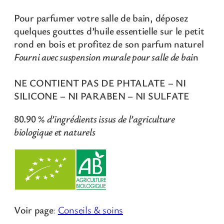
Pour parfumer votre salle de bain, déposez
€
quelques gouttes d’huile essentielle sur le petit
à
rond en bois et profitez de son parfum naturel
5
Fourni avec suspension murale pour salle de bai
n
4
,
8
NE CONTIENT PAS DE PHTALATE – NI
SILICONE – NI PARABEN – NI SULFATE
€
80.90 %
d’ingrédients issus de l’agriculture
biologique et naturels
Voir page
:
Conseils & soins