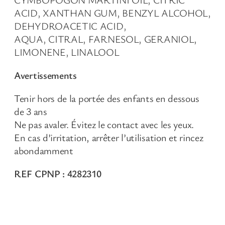
i
ACID, XANTHAN GUM, BENZYL ALCOHOL,
e
DEHYDROACETIC ACID,
B
AQUA, CITRAL, FARNESOL, GERANIOL,
i
LIMONENE, LINALOOL
o
&
Avertissements
H
E
Tenir hors de la portée des enfants en dessous
P
de 3 ans
a
Ne pas avaler. Évitez le contact avec les yeux.
l
En cas d’irritation, arrêter l’utilisation et rincez
m
abondamment
a
r
REF CPNP : 4282310
o
s
a
b