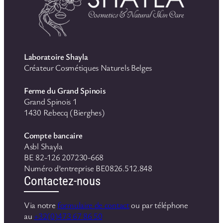
Laboratoire Shayla
Créateur Cosmétiques Naturels Belges
Ferme du Grand Spinois
Grand Spinois 1
1430 Rebecq (Bierghes)
Compte bancaire
Asbl Shayla
BE 82-126 207230-668
Numéro d’entreprise BE0826.512.848
Contactez-nous
Via notre
formulaire de contact
ou par téléphone
au
+32(0)473 67 86 50