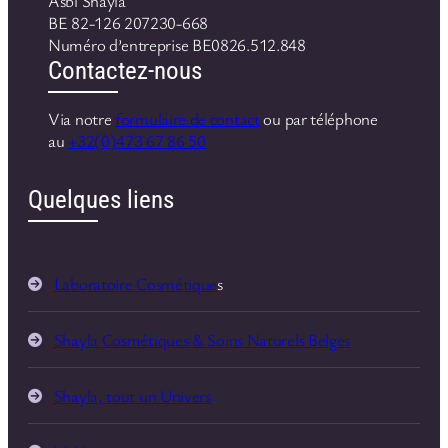
Asbl Shayla
BE 82-126 207230-668
Numéro d’entreprise BE0826.512.848
Contactez-nous
Via notre
formulaire de contact
ou par téléphone
au
+32(0)473 67 86 50
Quelques liens
Laboratoire Cosmétique
s
Shayla Cosmétiques & Soins Naturels Belges
Shayla, tout un Univers